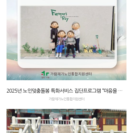
2025년 노인맞춤돌봄 특화서비스 집단프로그램 “마음을 잇는 행복한 여정” 자조/추후자조모임
가람재가노인통합지원센터