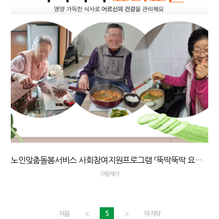
노인맞춤돌봄서비스 사회참여지원프로그램 「뚝딱뚝딱 요리교실」
가람재가
처음
«
5
»
마지막