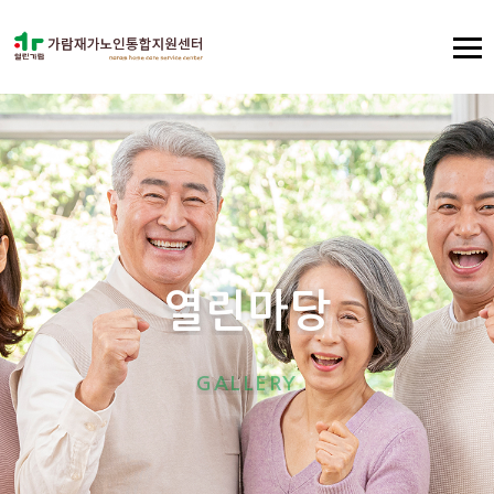
열
린
마
당
G
A
L
L
E
R
Y