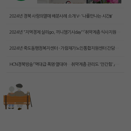
2024년 경북 사랑의열매 배분사례 소개 V- '나를만나는 시간III'
2024년 "지역경제 살리go, 끼니챙기시day" 「취약계층 식사지원사업」 업무협약식 실시
2024년 죽도동행정복지센터 - 가람재가노인통합지원센터 간담회 실시
복지현장의 다양한 사례를 발굴하고 사업의 우수성을 알리
고자 보건복지부와 독거노인종합지원센터에서 주관한
HCN경북방송 「역대급 폭염·열대야…취약계층 관리도 '안간힘'」 보도자료
2024년 취약노인보호사업 공모전에서 영상분야 장려상을
수상하였습니다. 사업의 발전적 방향을 모색하고 지속적인
사업운영을 위한 밑거름이 될 이번 공모전 수상을 자축하며
수고해주신 모든분들께 머리숙여 감사드립니다. 모든 종사
자의 노력으로 일구어낸 3년 연속 수상에 박수를 보내며 저
희 가람재가노인통합지원센터는 앞으로도 어르신들의 복지
향상을 위해 더욱더 노력하겠습니다.