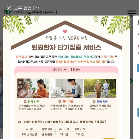
모든 팝업 닫기
어르신들의
행복한
노후생활
을 꿈꿉니다.
2
/ 3