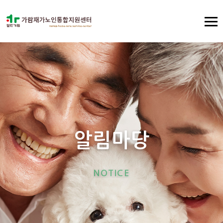
알
림
마
당
N
O
T
I
C
E