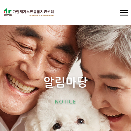
알
림
마
당
N
O
T
I
C
E