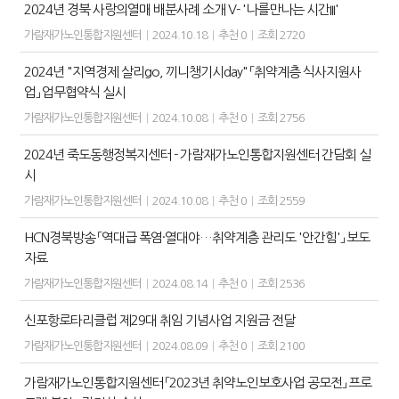
2024년 경북 사랑의열매 배분사례 소개 V- '나를만나는 시간III'
가람재가노인통합지원센터
|
2024.10.18
|
추천 0
|
조회 2720
2024년 "지역경제 살리go, 끼니챙기시day" 「취약계층 식사지원사
업」 업무협약식 실시
가람재가노인통합지원센터
|
2024.10.08
|
추천 0
|
조회 2756
2024년 죽도동행정복지센터 - 가람재가노인통합지원센터 간담회 실
시
가람재가노인통합지원센터
|
2024.10.08
|
추천 0
|
조회 2559
HCN경북방송 「역대급 폭염·열대야…취약계층 관리도 '안간힘'」 보도
자료
가람재가노인통합지원센터
|
2024.08.14
|
추천 0
|
조회 2536
신포항로타리클럽 제29대 취임 기념사업 지원금 전달
가람재가노인통합지원센터
|
2024.08.09
|
추천 0
|
조회 2100
가람재가노인통합지원센터 「2023년 취약노인보호사업 공모전」 프로