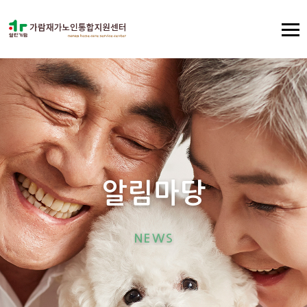
알
림
마
당
N
E
W
S