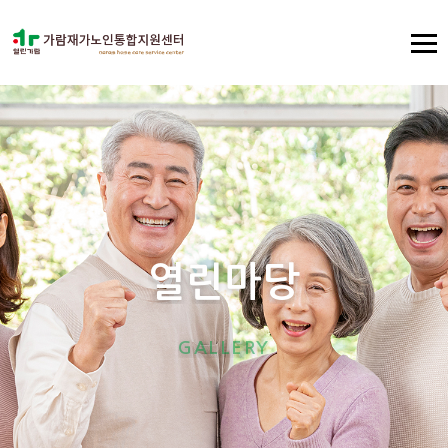
열
린
마
당
G
A
L
L
E
R
Y