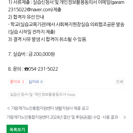
1) 서류제출 : 실습신청서 및 개인정보활용동의서 이메일(garam
2315022@naver.com)제출
2) 합격자 유선 안내
- 학교(실습교육기관)에서 사회복지현장실습 의뢰협조공문 발송
(실습 시작일 전까지 제출)
3) 결격 사유 발생 시 합격이 취소될 수 있음.
7. 실습비 : 금 200,000원
8. 문의 : ☎054-231-5022
좋아요
3
싫어요
0
인쇄
실습신청서-및-개인정보활용동의서.hwp
«
가람재가노인통합지원센터 생활지원사 채용 공고
가람재가노인통합지원센터 2024년 결산 및 후원금(품) 수입 · 사용 결과 공개
»
목록보기