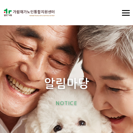
알
림
마
당
N
O
T
I
C
E