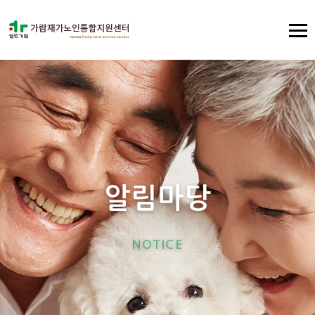
알
림
마
당
N
O
T
I
C
E