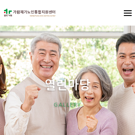
열
린
마
당
G
A
L
L
E
R
Y